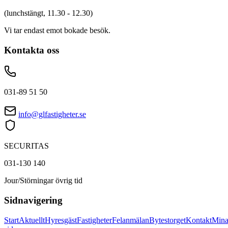
(lunchstängt, 11.30 - 12.30)
Vi tar endast emot bokade besök.
Kontakta oss
031-89 51 50
info@glfastigheter.se
SECURITAS
031-130 140
Jour/Störningar övrig tid
Sidnavigering
Start
Aktuellt
Hyresgäst
Fastigheter
Felanmälan
Bytestorget
Kontakt
Min