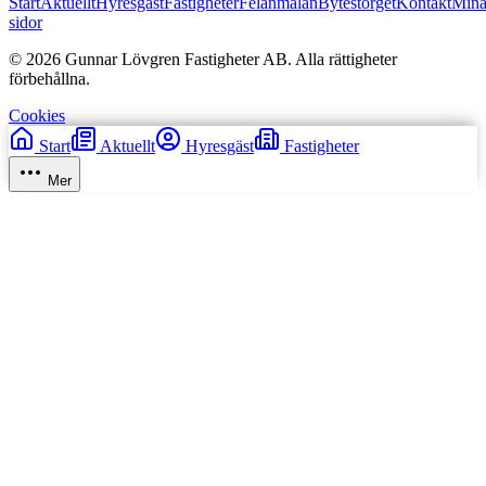
Start
Aktuellt
Hyresgäst
Fastigheter
Felanmälan
Bytestorget
Kontakt
Min
sidor
© 2026 Gunnar Lövgren Fastigheter AB. Alla rättigheter
förbehållna.
Cookies
Start
Aktuellt
Hyresgäst
Fastigheter
Mer