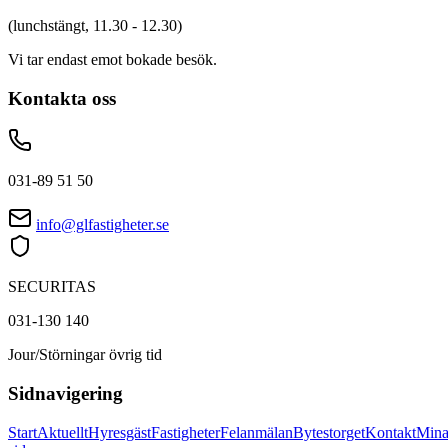
(lunchstängt, 11.30 - 12.30)
Vi tar endast emot bokade besök.
Kontakta oss
031-89 51 50
info@glfastigheter.se
SECURITAS
031-130 140
Jour/Störningar övrig tid
Sidnavigering
Start
Aktuellt
Hyresgäst
Fastigheter
Felanmälan
Bytestorget
Kontakt
Min