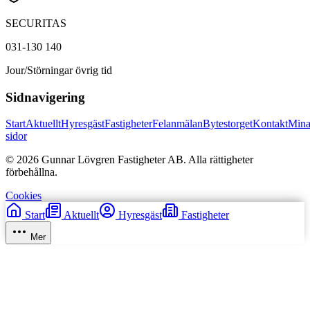
SECURITAS
031-130 140
Jour/Störningar övrig tid
Sidnavigering
Start
Aktuellt
Hyresgäst
Fastigheter
Felanmälan
Bytestorget
Kontakt
Min
sidor
© 2026 Gunnar Lövgren Fastigheter AB. Alla rättigheter
förbehållna.
Cookies
Start
Aktuellt
Hyresgäst
Fastigheter
Mer