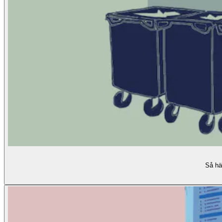
Så här