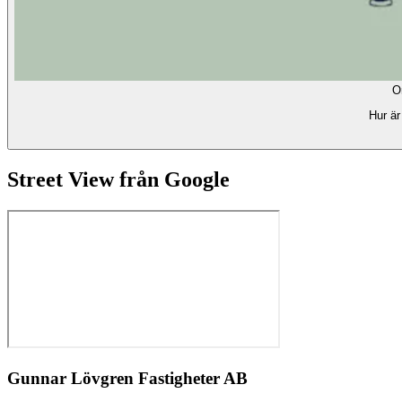
O
Hur är
Street View från Google
Gunnar Lövgren Fastigheter AB